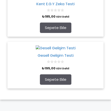
Kent E.G.Y Zeka Testi
0
₺
185,00
KDV Dahil
o
u
t
o
Sepete Ekle
f
5
Gesell Gelişim Testi
0
₺
195,00
KDV Dahil
o
u
t
o
Sepete Ekle
f
5