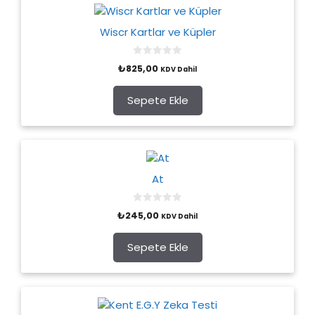
Wiscr Kartlar ve Küpler
0
₺
825,00
KDV Dahil
o
u
t
o
Sepete Ekle
f
5
At
0
₺
245,00
KDV Dahil
o
u
t
o
Sepete Ekle
f
5