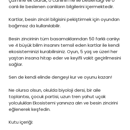
çizimine ek olarak, o canlının ne ile beslendiği ve o
canlı ile beslenen canlıların bilgilerini içermektedir.
Kartlar, besin zinciri bilgisini pekiştirmek için oyundan
bağımsız da kullanılabilir.
Besin zincirinin tüm basamaklarından 50 farklı canlıyı
ve 4 büyük bilim insanını temsil eden kartlar ile kendi
ekosisteminizi kurabilirsiniz. Oyun, 5 yaş ve üzeri her
yaştan insana hitap eder ve keyifli vakit geçirilmesini
sağlar.
Sen de kendi elinde dengeyi kur ve oyunu kazan!
Ne olursa olsun, okulda biyoloji dersi, bir aile
toplantısı, çocuk partisi, uzun tren yahut uçak
yolculukları Ekosistemi yanınıza alın ve besin zincirini
eğlenerek keşfedin.
Kutu içeriği: