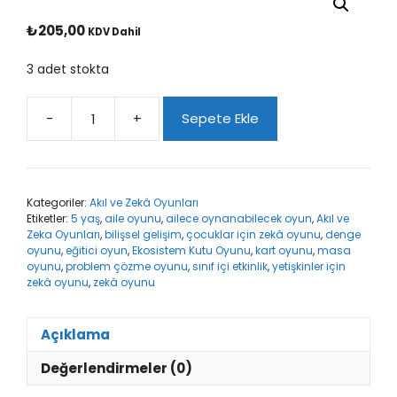
₺
205,00
KDV Dahil
3 adet stokta
-
+
Sepete Ekle
Ekosistem
Kutu
Oyunu
adet
Kategoriler:
Akıl ve Zekâ Oyunları
Etiketler:
5 yaş
,
aile oyunu
,
ailece oynanabilecek oyun
,
Akıl ve
Zeka Oyunları
,
bilişsel gelişim
,
çocuklar için zekâ oyunu
,
denge
oyunu
,
eğitici oyun
,
Ekosistem Kutu Oyunu
,
kart oyunu
,
masa
oyunu
,
problem çözme oyunu
,
sınıf içi etkinlik
,
yetişkinler için
zekâ oyunu
,
zekâ oyunu
Açıklama
Değerlendirmeler (0)