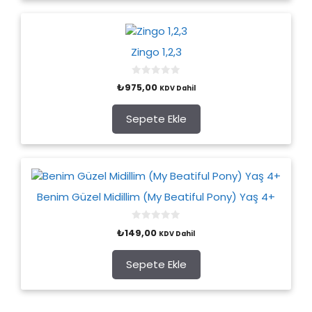
Zingo 1,2,3
0
₺
975,00
KDV Dahil
o
u
t
o
Sepete Ekle
f
5
Benim Güzel Midillim (My Beatiful Pony) Yaş 4+
0
₺
149,00
KDV Dahil
o
u
t
o
Sepete Ekle
f
5