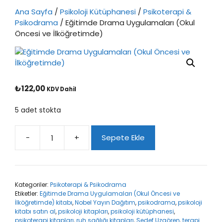
Ana Sayfa
/
Psikoloji Kütüphanesi
/
Psikoterapi &
Psikodrama
/ Eğitimde Drama Uygulamaları (Okul
Öncesi ve İlköğretimde)
₺
122,00
KDV Dahil
5 adet stokta
-
+
Sepete Ekle
Eğitimde
Drama
Uygulamaları
(Okul
Kategoriler:
Psikoterapi & Psikodrama
Öncesi
Etiketler:
Eğitimde Drama Uygulamaları (Okul Öncesi ve
ve
İlköğretimde) kitabı
,
Nobel Yayın Dağıtım
,
psikodrama
,
psikoloji
İlköğretimde)
kitabı satın al
,
psikoloji kitapları
,
psikoloji kütüphanesi
,
adet
psikoterapi kitapları
,
ruh sağlığı kitapları
,
Sedef Uzgören
,
terapi