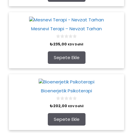
5
Mesnevi Terapi – Nevzat Tarhan
0
₺
235,00
KDV Dahil
o
u
t
o
Sepete Ekle
f
5
Bioenerjetik Psikoterapi
0
₺
202,00
KDV Dahil
o
u
t
o
Sepete Ekle
f
5