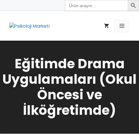
Search
İçeriğe
for:
atla
Menü
Eğitimde Drama
Uygulamaları (Okul
Öncesi ve
İlköğretimde)