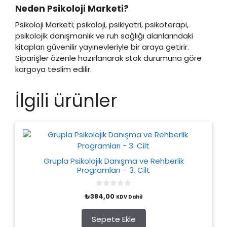
Neden Psikoloji Marketi?
Psikoloji Marketi; psikoloji, psikiyatri, psikoterapi,
psikolojik danışmanlık ve ruh sağlığı alanlarındaki
kitapları güvenilir yayınevleriyle bir araya getirir.
Siparişler özenle hazırlanarak stok durumuna göre
kargoya teslim edilir.
İlgili ürünler
Grupla Psikolojik Danışma ve Rehberlik
Programları – 3. Cilt
0
₺
384,00
KDV Dahil
o
u
t
o
Sepete Ekle
f