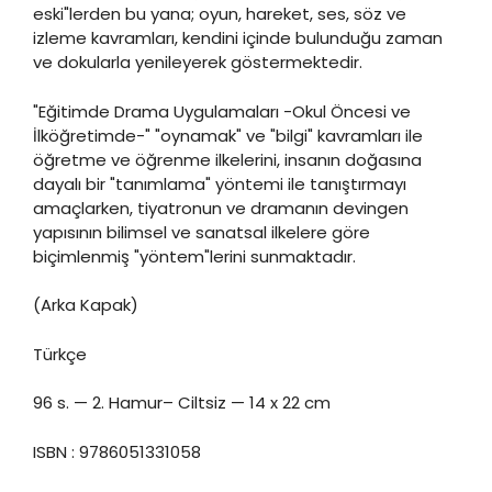
eski"lerden bu yana; oyun, hareket, ses, söz ve
izleme kavramları, kendini içinde bulunduğu zaman
ve dokularla yenileyerek göstermektedir.
"Eğitimde Drama Uygulamaları -Okul Öncesi ve
İlköğretimde-" "oynamak" ve "bilgi" kavramları ile
öğretme ve öğrenme ilkelerini, insanın doğasına
dayalı bir "tanımlama" yöntemi ile tanıştırmayı
amaçlarken, tiyatronun ve dramanın devingen
yapısının bilimsel ve sanatsal ilkelere göre
biçimlenmiş "yöntem"lerini sunmaktadır.
(Arka Kapak)
Türkçe
96 s. — 2. Hamur– Ciltsiz — 14 x 22 cm
ISBN : 9786051331058