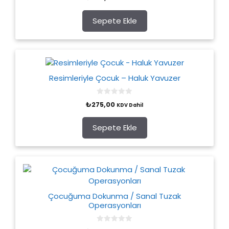
u
t
o
Sepete Ekle
f
5
Resimleriyle Çocuk – Haluk Yavuzer
0
₺
275,00
KDV Dahil
o
u
t
o
Sepete Ekle
f
5
Çocuğuma Dokunma / Sanal Tuzak
Operasyonları
0