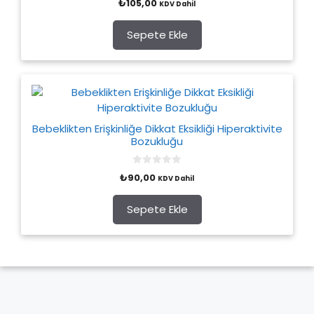
₺
105,00
KDV Dahil
o
u
t
o
Sepete Ekle
f
5
Bebeklikten Erişkinliğe Dikkat Eksikliği Hiperaktivite
Bozukluğu
0
₺
90,00
KDV Dahil
o
u
t
o
Sepete Ekle
f
5