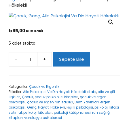
Hökelekli
₺
95,00
KDV Dahil
5 adet stokta
-
+
Sepete Ekle
Çocuk,
Genç,
Aile
Psikolojisi
Kategoriler:
Çocuk ve Ergenlik
Ve
Etiketler:
Aile Psikolojisi Ve Din Hayati Hökelekli kitabı
,
aile ve çift
Din
ilişkileri
,
Çocuk
,
çocuk psikolojisi kitapları
,
çocuk ve ergen
Hayati
psikolojisi
,
çocuk ve ergen ruh sağlığı
,
Dem Yayınları
,
ergen
Hökelekli
psikolojisi
,
Genç
,
Hayati Hökelekli
,
kişilik psikolojisi
,
psikoloji kitabı
adet
satın al
,
psikoloji kitapları
,
psikoloji kütüphanesi
,
ruh sağlığı
kitapları
,
varoluşçu psikoterapi