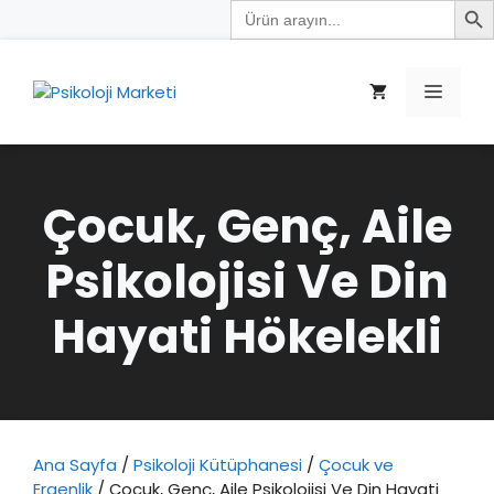
Search
İçeriğe
for:
atla
Menü
Çocuk, Genç, Aile
Psikolojisi Ve Din
Hayati Hökelekli
Ana Sayfa
/
Psikoloji Kütüphanesi
/
Çocuk ve
Ergenlik
/ Çocuk, Genç, Aile Psikolojisi Ve Din Hayati