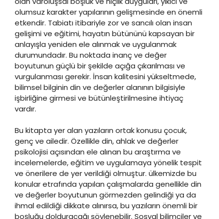
olan varoluşsal boşluk ve hiçlik duyguları, yıkıcı ve
olumsuz karakter yapılarının gelişmesinde en önemli
etkendir. Tabiatı itibariyle zor ve sancılı olan insan
gelişimi ve eğitimi, hayatın bütününü kapsayan bir
anlayışla yeniden ele alınmak ve uygulanmak
durumundadır. Bu noktada inanç ve değer
boyutunun güçlü bir şekilde açığa çıkarılması ve
vurgulanması gerekir. İnsan kalitesini yükseltmede,
bilimsel bilginin din ve değerler alanının bilgisiyle
işbirliğine girmesi ve bütünleştirilmesine ihtiyaç
vardır.
Bu kitapta yer alan yazıların ortak konusu çocuk,
genç ve ailedir. Özellikle din, ahlak ve değerler
psikolojisi açısından ele alınan bu araştırma ve
incelemelerde, eğitim ve uygulamaya yönelik tespit
ve önerilere de yer verildiği olmuştur. ülkemizde bu
konular etrafında yapılan çalışmalarda genellikle din
ve değerler boyutunun görmezden gelindiği ya da
ihmal edildiği dikkate alınırsa, bu yazıların önemli bir
boşluğu dolduracağı söylenebilir. Sosyal bilimciler ve