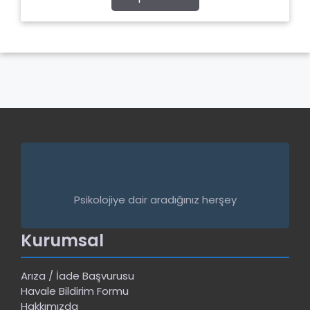
f
5
Psikolojiye dair aradığınız herşey
Kurumsal
Arıza / İade Başvurusu
Havale Bildirim Formu
Hakkımızda