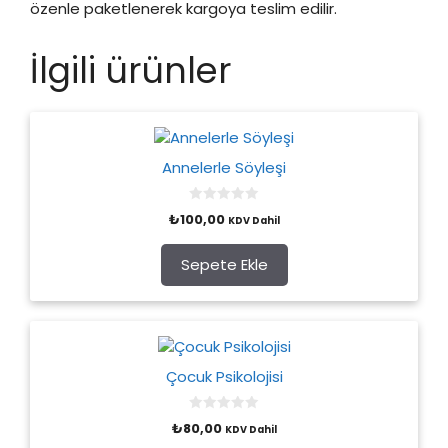
özenle paketlenerek kargoya teslim edilir.
İlgili ürünler
Annelerle Söyleşi
0
₺
100,00
KDV Dahil
o
u
t
o
Sepete Ekle
f
5
Çocuk Psikolojisi
0
₺
80,00
KDV Dahil
o
u