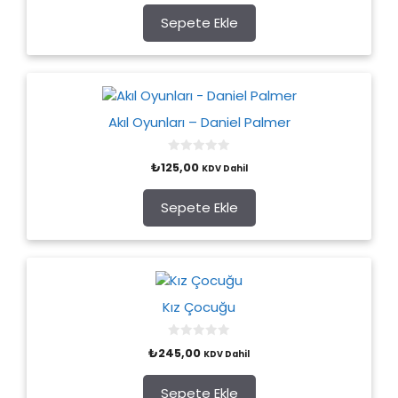
t
o
Sepete Ekle
f
5
Akıl Oyunları – Daniel Palmer
0
₺
125,00
KDV Dahil
o
u
t
o
Sepete Ekle
f
5
Kız Çocuğu
0
₺
245,00
KDV Dahil
o
u
t
o
Sepete Ekle