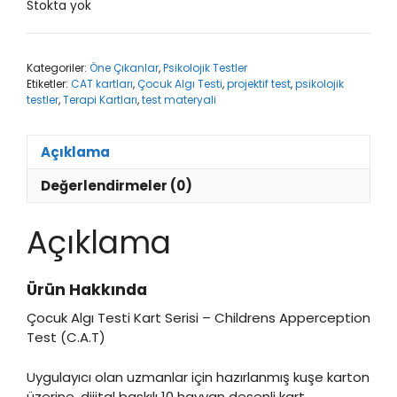
Stokta yok
Kategoriler:
Öne Çıkanlar
,
Psikolojik Testler
Etiketler:
CAT kartları
,
Çocuk Algı Testi
,
projektif test
,
psikolojik
testler
,
Terapi Kartları
,
test materyali
Açıklama
Değerlendirmeler (0)
Açıklama
Ürün Hakkında
Çocuk Algı Testi Kart Serisi – Childrens Apperception
Test (C.A.T)
Uygulayıcı olan uzmanlar için hazırlanmış kuşe karton
üzerine, dijital baskılı 10 hayvan desenli kart