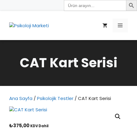
Search
İçeriğe
for:
atla
Menü
CAT Kart Serisi
Ana Sayfa
/
Psikolojik Testler
/ CAT Kart Serisi
₺
375,00
KDV Dahil