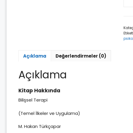
Biliş
Tera
/
M.
Kateg
Hak
Etiket
TÜR
psikol
ade
Açıklama
Değerlendirmeler (0)
Açıklama
Kitap Hakkında
Bilişsel Terapi
(Temel İlkeler ve Uygulama)
M. Hakan Türkçapar