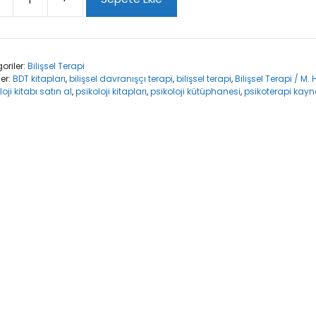
sel
pi
oriler:
Bilişsel Terapi
an
ler:
BDT kitapları
,
bilişsel davranışçı terapi
,
bilişsel terapi
,
Bilişsel Terapi / M
KÇAPAR
oji kitabı satın al
,
psikoloji kitapları
,
psikoloji kütüphanesi
,
psikoterapi kayn
t