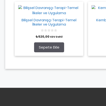
Bilişsel Davranışçı Terapi-Temel
Kernb
İlkeler ve Uygulama
0
₺
520,00
KDV Dahil
o
u
t
o
Sepete Ekle
f
5