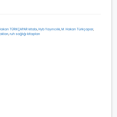
. Hakan TÜRKÇAPAR kitabı
,
Hyb Yayıncılık
,
M. Hakan Türkçapar
,
akları
,
ruh sağlığı kitapları