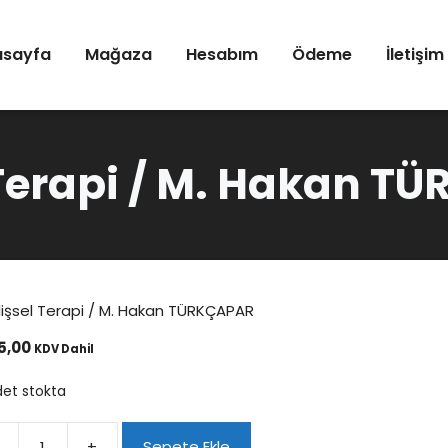
asayfa
Mağaza
Hesabım
Ödeme
İletişim
 Terapi / M. Hakan 
ilişsel Terapi / M. Hakan TÜRKÇAPAR
5,00
KDV Dahil
det stokta
+
Sepete Ekle