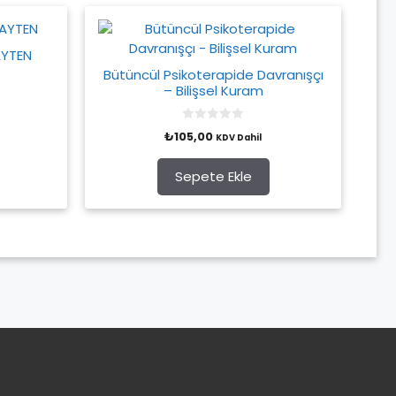
AYTEN
Bütüncül Psikoterapide Davranışçı
– Bilişsel Kuram
0
₺
105,00
KDV Dahil
o
u
t
o
Sepete Ekle
f
5