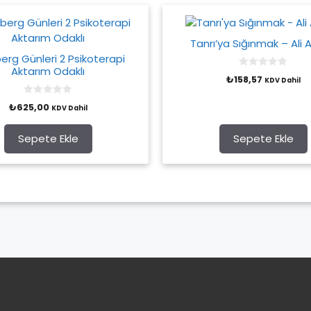
Tanrı’ya Sığınmak – Ali 
erg Günleri 2 Psikoterapi
Aktarım Odaklı
0
₺
158,57
KDV Dahil
o
u
t
0
₺
625,00
o
KDV Dahil
o
f
u
5
t
o
Sepete Ekle
Sepete Ekle
f
5