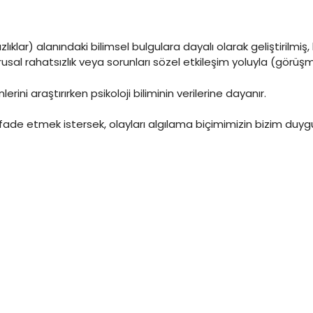
ızlıklar) alanındaki bilimsel bulgulara dayalı olarak geliştirilmi
rusal rahatsızlık veya sorunları sözel etkileşim yoluyla (görü
lerini araştırırken psikoloji biliminin verilerine dayanır.
ifade etmek istersek, olayları algılama biçimimizin bizim duygus