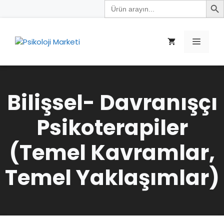
Search
İçeriğe
for:
atla
Menü
Bilişsel- Davranışçı
Psikoterapiler
(Temel Kavramlar,
Temel Yaklaşımlar)