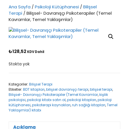
Ana Sayfa
/
Psikoloji Kütüphanesi
/
Bilişsel
Terapi
/ Bilişsel- Davranışçı Psikoterapiler (Temel
Kavramlar, Temel Yaklaşımlar)
₺
128,52
KDV Dahil
Stokta yok
Kategoriler:
Bilişsel Terapi
Etiketler:
BDT kitapları
,
bilişsel davranışçı terapi
,
bilişsel terapi
,
Bilişsel- Davranışçı Psikoterapiler (Temel Kavramlar
,
kişilik
psikolojisi
,
psikoloji kitabı satın al
,
psikoloji kitapları
,
psikoloji
kütüphanesi
,
psikoterapi kaynakları
,
ruh sağlığı kitapları
,
Temel
Yaklaşımlar) kitabı
Açıklama