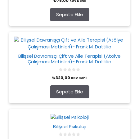
₺
75,00
KDV Dahil
o
u
t
o
Sepete Ekle
f
5
Bilişsel Davranışçı Çift ve Aile Terapisi (Atölye
Çalışması Metinleri)- Frank M. Dattilio
0
₺
320,00
KDV Dahil
o
u
t
o
Sepete Ekle
f
5
Bilişsel Psikoloji