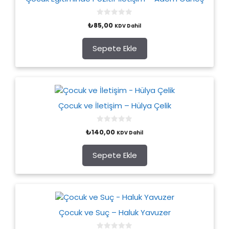
0
₺
85,00
KDV Dahil
o
u
t
o
Sepete Ekle
f
5
Çocuk ve İletişim – Hülya Çelik
0
₺
140,00
KDV Dahil
o
u
t
o
Sepete Ekle
f
5
Çocuk ve Suç – Haluk Yavuzer