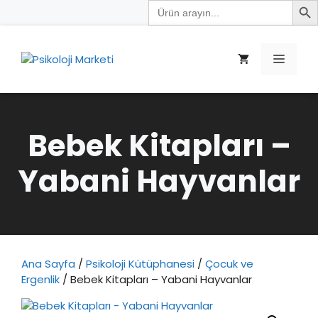
Search
İçeriğe
for:
atla
Menü
Bebek Kitapları –
Yabani Hayvanlar
Ana Sayfa
/
Psikoloji Kütüphanesi
/
Çocuk ve
Ergenlik
/ Bebek Kitapları – Yabani Hayvanlar