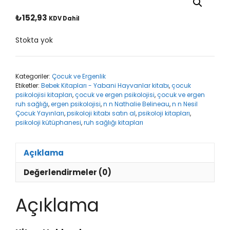
₺
152,93
KDV Dahil
Stokta yok
Kategoriler:
Çocuk ve Ergenlik
Etiketler:
Bebek Kitapları - Yabani Hayvanlar kitabı
,
çocuk
psikolojisi kitapları
,
çocuk ve ergen psikolojisi
,
çocuk ve ergen
ruh sağlığı
,
ergen psikolojisi
,
n n Nathalie Belineau
,
n n Nesil
Çocuk Yayınları
,
psikoloji kitabı satın al
,
psikoloji kitapları
,
psikoloji kütüphanesi
,
ruh sağlığı kitapları
Açıklama
Değerlendirmeler (0)
Açıklama