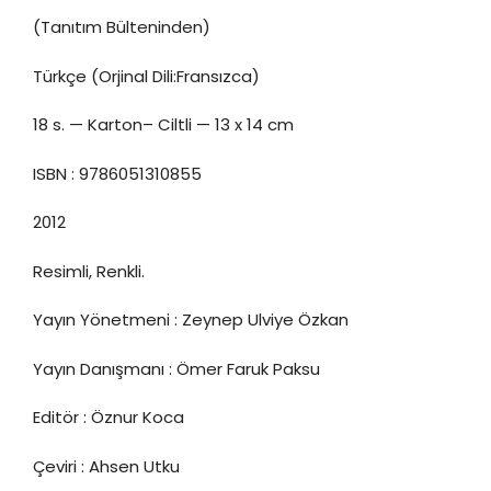
(Tanıtım Bülteninden)
Türkçe (Orjinal Dili:Fransızca)
18 s. — Karton– Ciltli — 13 x 14 cm
ISBN : 9786051310855
2012
Resimli, Renkli.
Yayın Yönetmeni : Zeynep Ulviye Özkan
Yayın Danışmanı : Ömer Faruk Paksu
Editör : Öznur Koca
Çeviri : Ahsen Utku