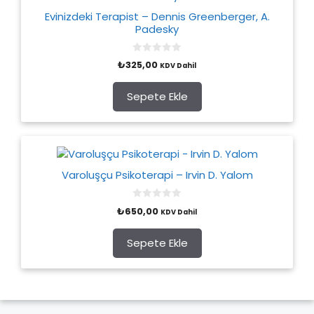
Evinizdeki Terapist – Dennis Greenberger, A.
Padesky
0
₺
325,00
KDV Dahil
o
u
t
o
Sepete Ekle
f
5
Varoluşçu Psikoterapi – Irvin D. Yalom
0
₺
650,00
KDV Dahil
o
u
t
o
Sepete Ekle
f
5