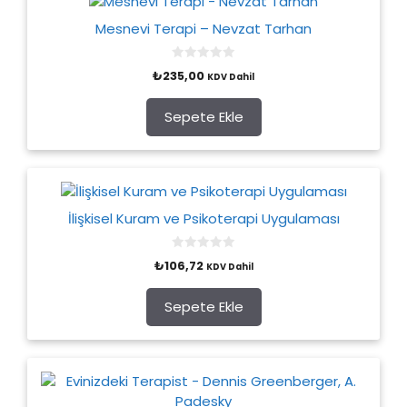
Mesnevi Terapi – Nevzat Tarhan
0
₺
235,00
KDV Dahil
o
u
t
o
Sepete Ekle
f
5
İlişkisel Kuram ve Psikoterapi Uygulaması
0
₺
106,72
KDV Dahil
o
u
t
o
Sepete Ekle
f
5