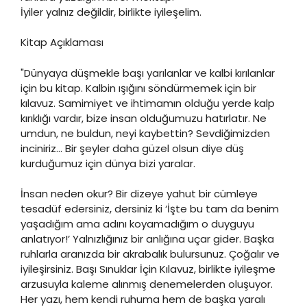
İyiler yalnız değildir, birlikte iyileşelim.
Kitap Açıklaması
"Dünyaya düşmekle başı yarılanlar ve kalbi kırılanlar
için bu kitap. Kalbin ışığını söndürmemek için bir
kılavuz. Samimiyet ve ihtimamın olduğu yerde kalp
kırıklığı vardır, bize insan olduğumuzu hatırlatır. Ne
umdun, ne buldun, neyi kaybettin? Sevdiğimizden
inciniriz… Bir şeyler daha güzel olsun diye düş
kurduğumuz için dünya bizi yaralar.
İnsan neden okur? Bir dizeye yahut bir cümleye
tesadüf edersiniz, dersiniz ki ‘İşte bu tam da benim
yaşadığım ama adını koyamadığım o duyguyu
anlatıyor!’ Yalnızlığınız bir anlığına uçar gider. Başka
ruhlarla aranızda bir akrabalık bulursunuz. Çoğalır ve
iyileşirsiniz. Başı Sınuklar İçin Kılavuz, birlikte iyileşme
arzusuyla kaleme alınmış denemelerden oluşuyor.
Her yazı, hem kendi ruhuma hem de başka yaralı