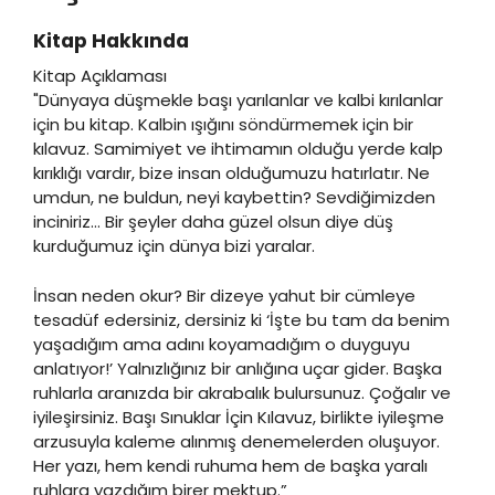
Kitap Hakkında
Kitap Açıklaması
"Dünyaya düşmekle başı yarılanlar ve kalbi kırılanlar
için bu kitap. Kalbin ışığını söndürmemek için bir
kılavuz. Samimiyet ve ihtimamın olduğu yerde kalp
kırıklığı vardır, bize insan olduğumuzu hatırlatır. Ne
umdun, ne buldun, neyi kaybettin? Sevdiğimizden
inciniriz… Bir şeyler daha güzel olsun diye düş
kurduğumuz için dünya bizi yaralar.
İnsan neden okur? Bir dizeye yahut bir cümleye
tesadüf edersiniz, dersiniz ki ‘İşte bu tam da benim
yaşadığım ama adını koyamadığım o duyguyu
anlatıyor!’ Yalnızlığınız bir anlığına uçar gider. Başka
ruhlarla aranızda bir akrabalık bulursunuz. Çoğalır ve
iyileşirsiniz. Başı Sınuklar İçin Kılavuz, birlikte iyileşme
arzusuyla kaleme alınmış denemelerden oluşuyor.
Her yazı, hem kendi ruhuma hem de başka yaralı
ruhlara yazdığım birer mektup.”