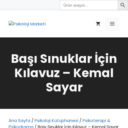
Search
İçeriğe
for:
atla
Menü
Başı Sınuklar İçin
Kılavuz – Kemal
Sayar
Ana Sayfa
/
Psikoloji Kütüphanesi
/
Psikoterapi &
Psikodrama
/ Başı Sınuklar İçin Kılavuz – Kemal Sayar