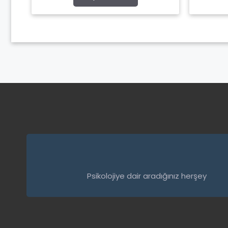
5
Psikolojiye dair aradığınız herşey