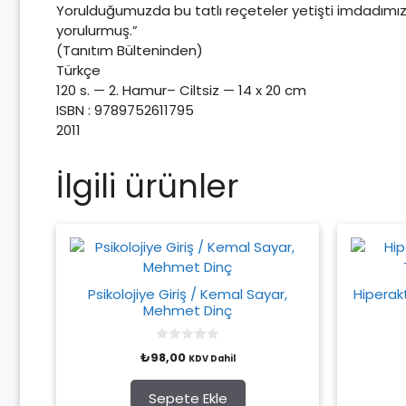
Yorulduğumuzda bu tatlı reçeteler yetişti imdadımız
yorulurmuş.”
(Tanıtım Bülteninden)
Türkçe
120 s. — 2. Hamur– Ciltsiz — 14 x 20 cm
ISBN : 9789752611795
2011
İlgili ürünler
Psikolojiye Giriş / Kemal Sayar,
Hiperak
Mehmet Dinç
0
₺
98,00
KDV Dahil
o
u
t
o
Sepete Ekle
f