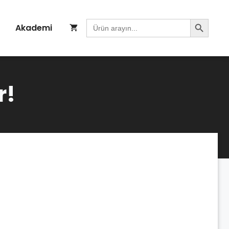
Search Button
Search
Akademi
for:
r!