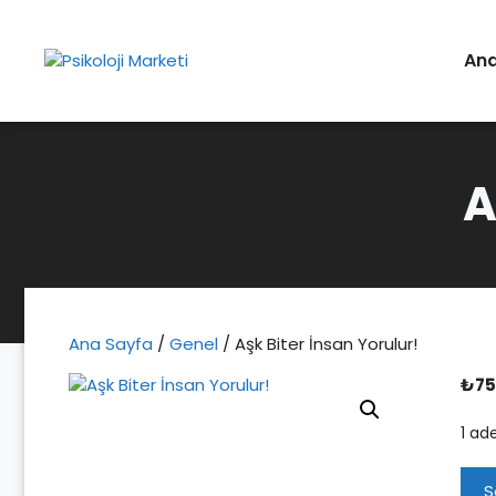
İçeriğe
atla
An
A
Ana Sayfa
/
Genel
/ Aşk Biter İnsan Yorulur!
₺
75
1 ad
Aşk
S