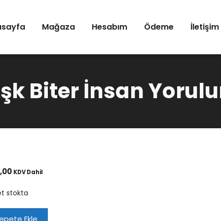
asayfa
Mağaza
Hesabım
Ödeme
İletişim
şk Biter İnsan Yorulu
,00
KDV Dahil
et stokta
epete Ekle