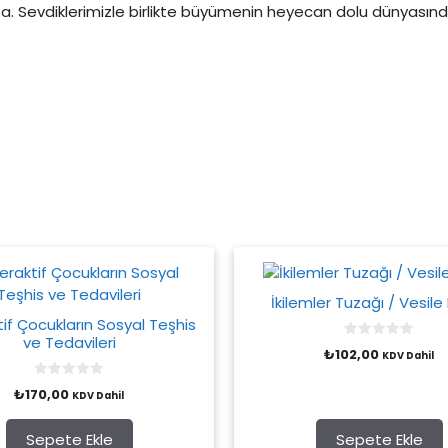
a. Sevdiklerimizle birlikte büyümenin heyecan dolu dünyasınd
İkilemler Tuzağı / Vesile
tif Çocukların Sosyal Teşhis
ve Tedavileri
0
₺
102,00
KDV Dahil
o
u
t
0
₺
170,00
o
KDV Dahil
o
f
u
5
t
o
Sepete Ekle
Sepete Ekle
f