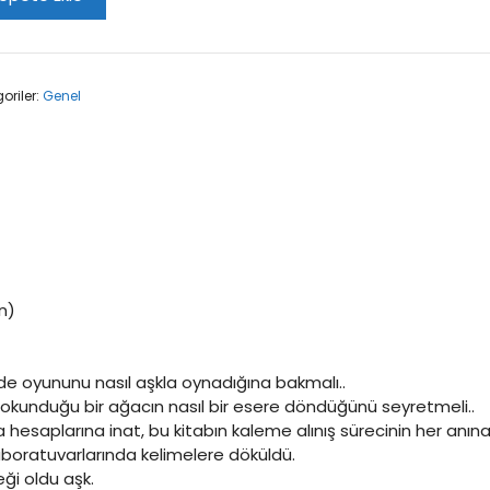
r
n
lur!
t
oriler:
Genel
n)
de oyununu nasıl aşkla oynadığına bakmalı..
 dokunduğu bir ağacın nasıl bir esere döndüğünü seyretmeli..
plarına inat, bu kitabın kaleme alınış sürecinin her anına şahit
boratuvarlarında kelimelere döküldü.
ği oldu aşk.