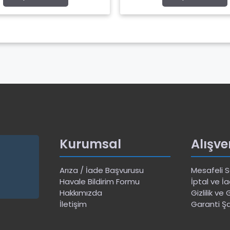
5
Kurumsal
Alışve
Arıza / İade Başvurusu
Mesafeli 
Havale Bildirim Formu
İptal ve İa
Hakkımızda
Gizlilik ve
İletişim
Garanti Şa