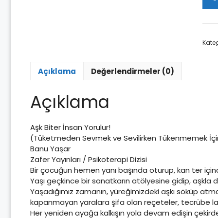
Bite
İnsa
Yoru
ade
Kateg
Açıklama
Değerlendirmeler (0)
Açıklama
Aşk Biter İnsan Yorulur!
(Tüketmeden Sevmek ve Sevilirken Tükenmemek İçi
Banu Yaşar
Zafer Yayınları / Psikoterapi Dizisi
Bir çocuğun hemen yanı başında oturup, kan ter için
Yaşı geçkince bir sanatkarın atölyesine gidip, aşkla
Yaşadığımız zamanın, yüreğimizdeki aşkı söküp atma hesa
kapanmayan yaralara şifa olan reçeteler, tecrübe la
Her yeniden ayağa kalkışın yola devam edişin çekirde