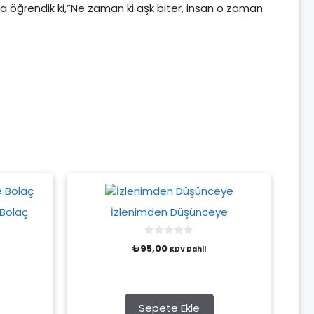
a öğrendik ki,”Ne zaman ki aşk biter, insan o zaman
 Bolaç
İzlenimden Düşünceye
0
₺
95,00
KDV Dahil
o
u
t
o
f
5
Sepete Ekle