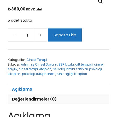
₺
380,00
KDV Dahil
5 adet stokta
-
+
Sepete Ekle
Artırılmış
Cinsel
Doyum:
ESR
Kategoriler:
Cinsel Terapi
adet
Etiketler:
Artırılmış Cinsel Doyum: ESR kitabı
,
çift terapisi
,
cinsel
sağlık
,
cinsel terapi kitapları
,
psikoloji kitabı satın al
,
psikoloji
kitapları
,
psikoloji kütüphanesi
,
ruh sağlığı kitapları
Açıklama
Değerlendirmeler (0)
Açıklama