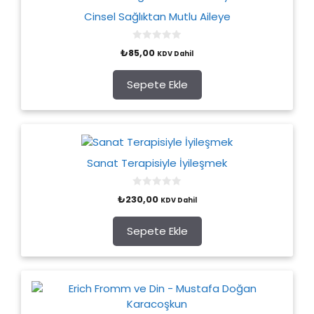
Cinsel Sağlıktan Mutlu Aileye
0
₺
85,00
KDV Dahil
o
u
t
o
Sepete Ekle
f
5
Sanat Terapisiyle İyileşmek
0
₺
230,00
KDV Dahil
o
u
t
o
Sepete Ekle
f
5