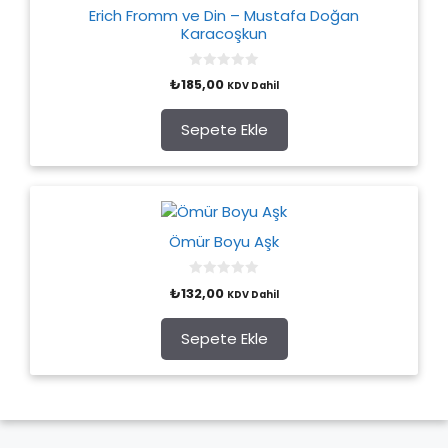
Erich Fromm ve Din – Mustafa Doğan
Karacoşkun
0
₺
185,00
KDV Dahil
o
u
t
o
Sepete Ekle
f
5
Ömür Boyu Aşk
0
₺
132,00
KDV Dahil
o
u
t
o
Sepete Ekle
f
5