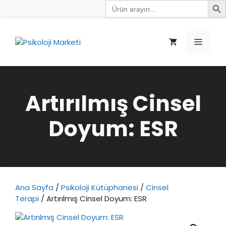
Search
İçeriğe
for:
atla
Menü
Artırılmış Cinsel
Doyum: ESR
Ana Sayfa
/
Psikoloji Kütüphanesi
/
Cinsel
Terapi
/ Artırılmış Cinsel Doyum: ESR