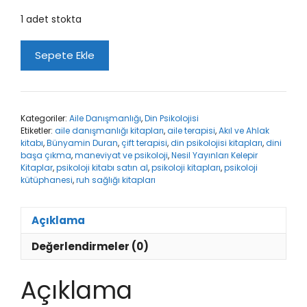
1 adet stokta
Akıl
Sepete Ekle
ve
Ahlak
adet
Kategoriler:
Aile Danışmanlığı
,
Din Psikolojisi
Etiketler:
aile danışmanlığı kitapları
,
aile terapisi
,
Akıl ve Ahlak
kitabı
,
Bünyamin Duran
,
çift terapisi
,
din psikolojisi kitapları
,
dini
başa çıkma
,
maneviyat ve psikoloji
,
Nesil Yayınları Kelepir
Kitaplar
,
psikoloji kitabı satın al
,
psikoloji kitapları
,
psikoloji
kütüphanesi
,
ruh sağlığı kitapları
Açıklama
Değerlendirmeler (0)
Açıklama