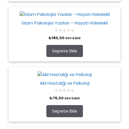
İslam Psikolojisi Yazıları – Hayati Hökelekli
0
₺
180,00
KDV Dahil
o
u
t
o
Sepete Ekle
f
5
Akıl Hastalığı ve Psikoloji
0
₺
75,00
KDV Dahil
o
u
t
o
Sepete Ekle
f
5