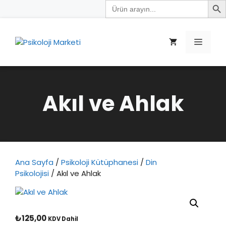
Search
İçeriğe
for:
atla
Menü
Akıl ve Ahlak
Ana Sayfa
/
Psikoloji Kütüphanesi
/
Din
Psikolojisi
/ Akıl ve Ahlak
₺
125,00
KDV Dahil