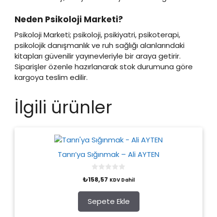
Neden Psikoloji Marketi?
Psikoloji Marketi; psikoloji, psikiyatri, psikoterapi,
psikolojik danışmanlık ve ruh sağlığı alanlarındaki
kitapları güvenilir yayınevleriyle bir araya getirir.
Siparişler özenle hazırlanarak stok durumuna göre
kargoya teslim edilir.
İlgili ürünler
Tanrı’ya Sığınmak – Ali AYTEN
0
₺
158,57
KDV Dahil
o
u
t
o
Sepete Ekle
f
5