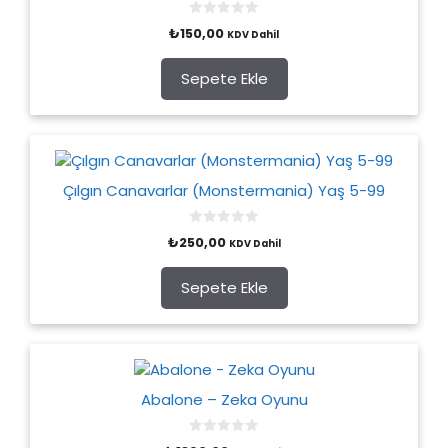
0
₺
150,00
KDV Dahil
o
u
t
o
Sepete Ekle
f
5
Çılgın Canavarlar (Monstermania) Yaş 5-99
0
₺
250,00
KDV Dahil
o
u
t
o
Sepete Ekle
f
5
Abalone – Zeka Oyunu
0