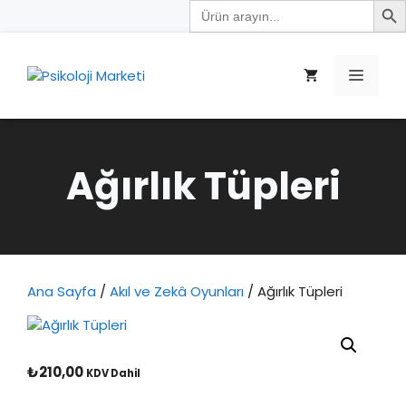
Search
İçeriğe
for:
atla
Menü
Ağırlık Tüpleri
Ana Sayfa
/
Akıl ve Zekâ Oyunları
/ Ağırlık Tüpleri
₺
210,00
KDV Dahil