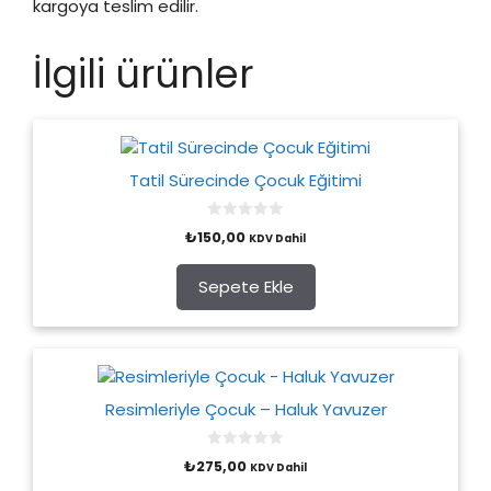
kargoya teslim edilir.
İlgili ürünler
Tatil Sürecinde Çocuk Eğitimi
0
₺
150,00
KDV Dahil
o
u
t
o
Sepete Ekle
f
5
Resimleriyle Çocuk – Haluk Yavuzer
0
₺
275,00
KDV Dahil
o
u