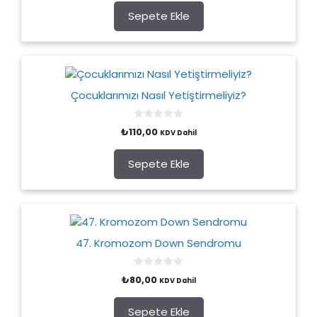
t
o
Sepete Ekle
f
5
Çocuklarımızı Nasıl Yetiştirmeliyiz?
0
₺
110,00
KDV Dahil
o
u
t
o
Sepete Ekle
f
5
47. Kromozom Down Sendromu
0
₺
80,00
KDV Dahil
o
u
t
o
Sepete Ekle
f