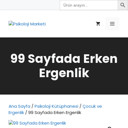
Search
İçeriğe
for:
atla
Menü
99 Sayfada Erken
Ergenlik
Ana Sayfa
/
Psikoloji Kütüphanesi
/
Çocuk ve
Ergenlik
/ 99 Sayfada Erken Ergenlik