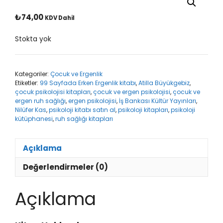
₺
74,00
KDV Dahil
Stokta yok
Kategoriler:
Çocuk ve Ergenlik
Etiketler:
99 Sayfada Erken Ergenlik kitabı
,
Atilla Büyükgebiz
,
çocuk psikolojisi kitapları
,
çocuk ve ergen psikolojisi
,
çocuk ve
ergen ruh sağlığı
,
ergen psikolojisi
,
İş Bankası Kültür Yayınları
,
Nilüfer Kas
,
psikoloji kitabı satın al
,
psikoloji kitapları
,
psikoloji
kütüphanesi
,
ruh sağlığı kitapları
Açıklama
Değerlendirmeler (0)
Açıklama