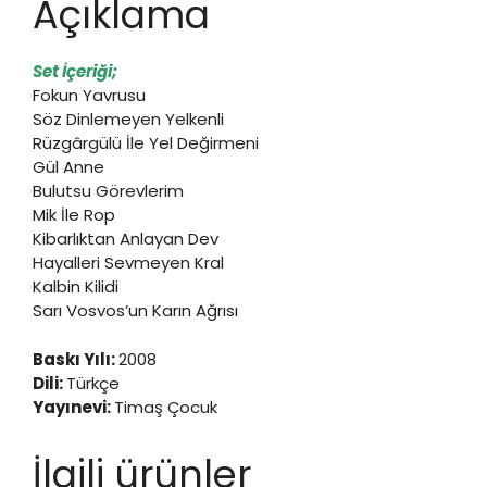
Açıklama
Set İçeriği;
Fokun Yavrusu
Söz Dinlemeyen Yelkenli
Rüzgârgülü İle Yel Değirmeni
Gül Anne
Bulutsu Görevlerim
Mik İle Rop
Kibarlıktan Anlayan Dev
Hayalleri Sevmeyen Kral
Kalbin Kilidi
Sarı Vosvos’un Karın Ağrısı
Baskı Yılı:
2008
Dili:
Türkçe
Yayınevi:
Timaş Çocuk
İlgili ürünler