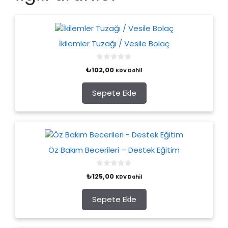
İkilemler Tuzağı / Vesile Bolaç
0
₺
102,00
KDV Dahil
o
u
t
o
Sepete Ekle
f
5
Öz Bakım Becerileri – Destek Eğitim
0
₺
125,00
KDV Dahil
o
u
t
o
Sepete Ekle
f
5