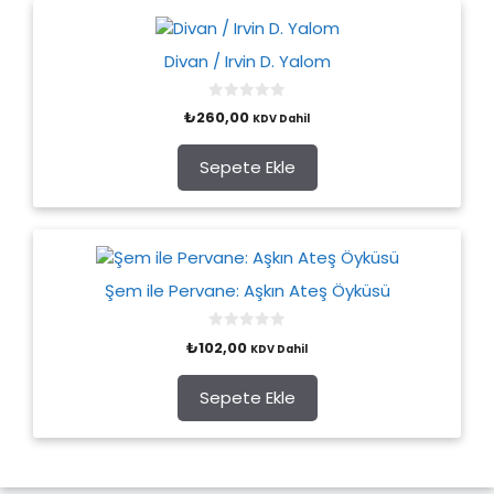
Divan / Irvin D. Yalom
0
₺
260,00
KDV Dahil
o
u
t
o
Sepete Ekle
f
5
Şem ile Pervane: Aşkın Ateş Öyküsü
0
₺
102,00
KDV Dahil
o
u
t
o
Sepete Ekle
f
5