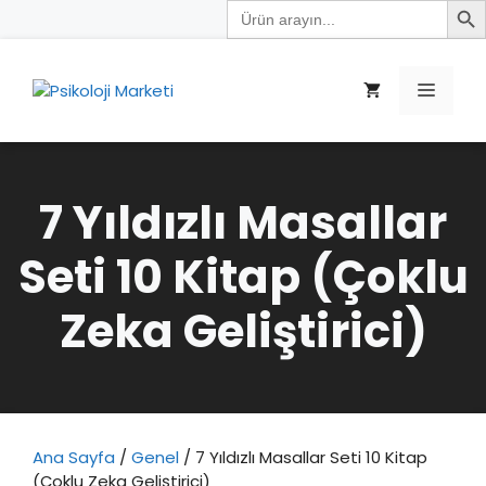
Search
İçeriğe
for:
atla
Menü
7 Yıldızlı Masallar
Seti 10 Kitap (Çoklu
Zeka Geliştirici)
Ana Sayfa
/
Genel
/ 7 Yıldızlı Masallar Seti 10 Kitap
(Çoklu Zeka Geliştirici)